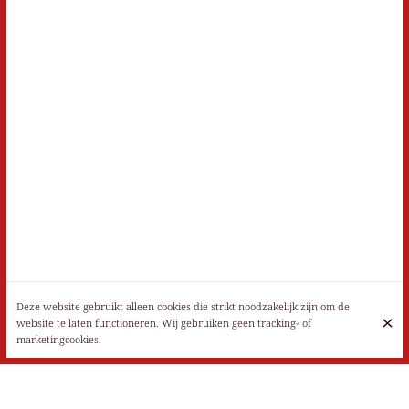
Deze website gebruikt alleen cookies die strikt noodzakelijk zijn om de
website te laten functioneren. Wij gebruiken geen tracking- of
marketingcookies.
Le restaurant Taj Mahal vous propose un buffet à volonté à l’occasion
du mois de Ramadan, qui débutera dès lors le 23 mars 2023.