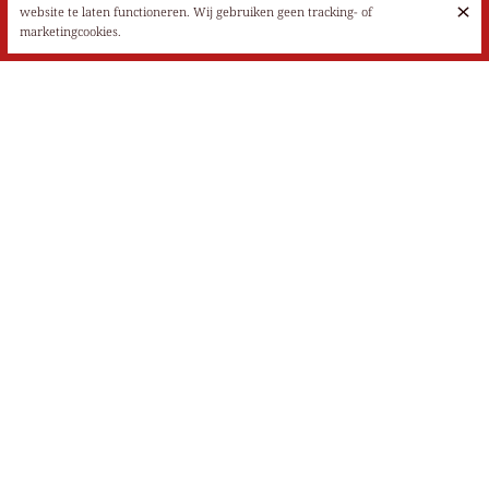
website te laten functioneren. Wij gebruiken geen tracking- of
marketingcookies.
INDISCHE KEUKEN IN TUBIZE & SINT-
PIETERS-LEEUW SINDS 1982
Ons restaurant biedt niet alleen Indiase gerechten, maar ook
uitzonderlijke producten. Laat je verleiden door onze grillgerechten
en naanbroden gebakken in een traditionele kleioven (tandoor).
Buffetmenu op zondag op afspraak. TAJ MAHAL restaurants nemen je
mee op een reis rond de wereld via Agra!