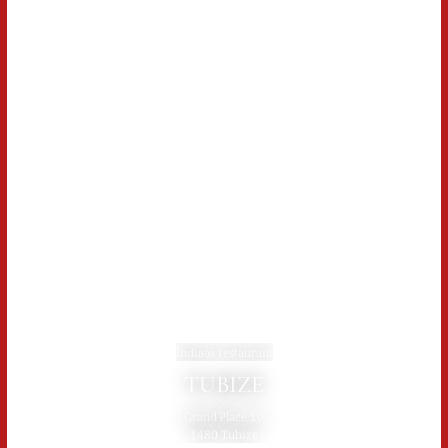
Indiaas restaurant
TUBIZE
Grand'Place 10
1480 Tubize